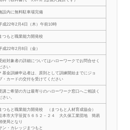
施設内に無料駐車場完備
平成22年2月4日（木）午前10時
まつもと職業能力開発校
平成22年2月8日（金）
受給対象者の詳細についてはハローワークでお問合せく
ださい
＊基金訓練申込者は、原則として訓練開始までにジョ
ブ・カードの交付を受けてください
受講ご希望の方は最寄りのハローワーク窓口へご相談く
ださい。
まつもと職業能力開発校 （まつもと人材育成協会）
松本市大字笹賀５６５２－２４ 大久保工業団地 簡易
郵便局となり
サン・カレッジまつもと