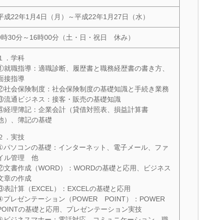
平成22年1月4日（月）～平成22年1月27日（水）
9時30分～16時00分（土・日・祝日 休み）
１．学科
①就職指導：適職診断、履歴書と職務経歴書の書き方、
面接指導
②社会保険制度：社会保険制度の基礎知識と手続き業務
③流通ビジネス：接客・販売の基礎知識
④経理簿記：企業会計（貸借対照表、損益計算書
他）、簿記の基礎
２．実技
①パソコンの基礎：インターネット、電子メール、ファ
イル管理 他
②文書作成（WORD）：WORDの基礎と応用、ビジネス
文章の作成
③表計算（EXCEL）：EXCELの基礎と応用
④プレゼンテーション（POWER POINT）：POWER
POINTの基礎と応用、プレゼンテーション実技
⑤ビジネスマナー：電話対応、コミュニケーション、職