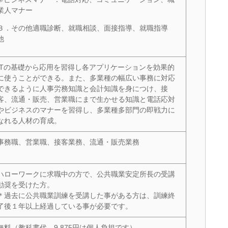
業人マナー
３．その他適職診断、就職相談、面接指導、就職指導
他
ITの基礎から応用を習得し各アプリケーションを効果的
に使うことができる。また、多業種の幅広い事務に対応
できるように人事労務知識と会計知識を身につけ、接
客、流通・販売、営業職にまで生かせる知識と電話応対
やビジネスのマナーを習得し、多業種多部門の即戦力に
なれる人材の育成。
事務職、営業職、接客業務、流通・販売業務
ハローワークに求職中の方で、公共職業安定所長の受講
勧奨を受けた方。
＊過去に公共職業訓練を受講した事がある方は、訓練終
了後１年以上経過している事が必要です。
無料（教科書代 9,875円は個人負担です）