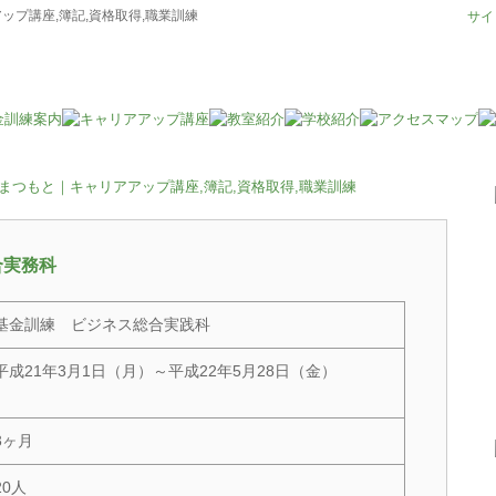
プ講座,簿記,資格取得,職業訓練
サイ
合実務科
基金訓練 ビジネス総合実践科
平成21年3月1日（月）～平成22年5月28日（金）
3ヶ月
20人