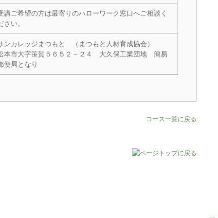
受講ご希望の方は最寄りのハローワーク窓口へご相談く
ださい。
サンカレッジまつもと （まつもと人材育成協会）
松本市大字笹賀５６５２－２４ 大久保工業団地 簡易
郵便局となり
コース一覧に戻る
練案内
キャリアアップ講座
教室案内
学校案内
アクセス方法
責事項
Hassy Times（ハッシー・タイムス）＜ブログ＞
サイトマップ