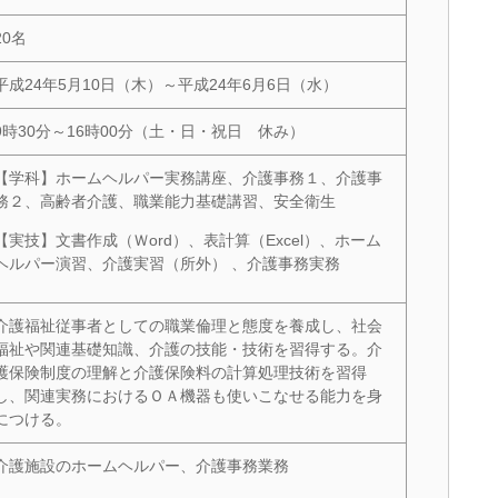
20名
平成24年5月10日（木）～平成24年6月6日（水）
9時30分～16時00分（土・日・祝日 休み）
【学科】ホームヘルパー実務講座、介護事務１、介護事
務２、高齢者介護、職業能力基礎講習、安全衛生
【実技】文書作成（Ｗord）、表計算（Excel）、ホーム
ヘルパー演習、介護実習（所外） 、介護事務実務
介護福祉従事者としての職業倫理と態度を養成し、社会
福祉や関連基礎知識、介護の技能・技術を習得する。介
護保険制度の理解と介護保険料の計算処理技術を習得
し、関連実務におけるＯＡ機器も使いこなせる能力を身
につける。
介護施設のホームヘルパー、介護事務業務