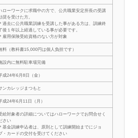
ハローワークに求職中の方で、公共職業安定所長の受講
勧奨を受けた方。
＊過去に公共職業訓練を受講した事がある方は、訓練終
了後１年以上経過している事が必要です。
＊雇用保険受給資格のない方が対象
無料（教科書15,000円は個人負担です）
施設内に無料駐車場完備
平成24年6月8日（金）
サンカレッジまつもと
平成24年6月11日（月）
受給対象者の詳細についてはハローワークでお問合せく
ださい
＊基金訓練申込者は、原則として訓練開始までにジョ
ブ・カードの交付を受けてください